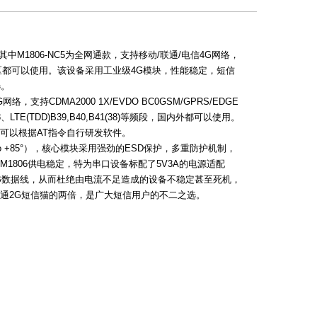
中M1806-NC5为全网通款，支持移动/联通/电信4G网络，
地区都可以使用。该设备采用工业级4G模块，性能稳定，短信
选。
络，支持CDMA2000 1X/EVDO BC0GSM/GPRS/EDGE
,B8、LTE(TDD)B39,B40,B41(38)等频段，国内外都可以使用。
可以根据AT指令自行研发软件。
 +85°），核心模块采用强劲的ESD保护，多重防护机制，
M1806供电稳定，特为串口设备标配了5V3A的电源适配
SB数据线，从而杜绝由电流不足造成的设备不稳定甚至死机，
通2G短信猫的两倍，是广大短信用户的不二之选。