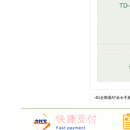
·
4G全网通AT命令手