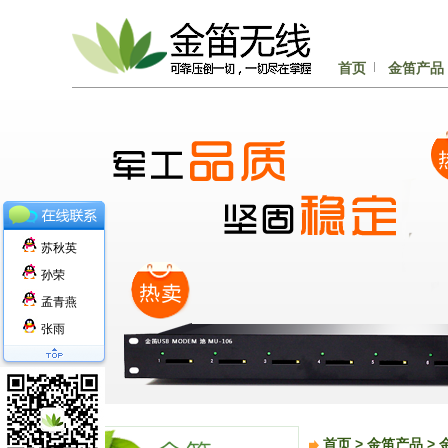
首页
金笛产品
苏秋英
孙荣
孟青燕
张雨
首页 > 金笛产品 > 